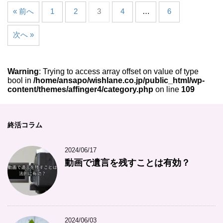
« 前へ
1
2
3
4
…
6
次へ »
Warning
: Trying to access array offset on value of type
bool in
/home/ansapo/wishlane.co.jp/public_html/wp-
content/themes/affinger4/category.php
on line
109
終活コラム
2024/06/17
動画で遺言を残すことは有効？
2024/06/03