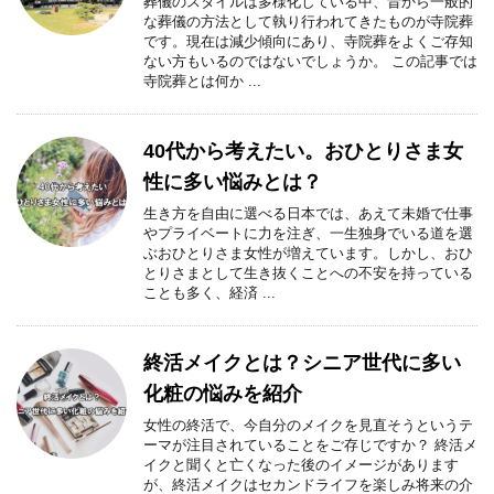
葬儀のスタイルは多様化している中、昔から一般的
な葬儀の方法として執り行われてきたものが寺院葬
です。現在は減少傾向にあり、寺院葬をよくご存知
ない方もいるのではないでしょうか。 この記事では
寺院葬とは何か ...
40代から考えたい。おひとりさま女
性に多い悩みとは？
生き方を自由に選べる日本では、あえて未婚で仕事
やプライベートに力を注ぎ、一生独身でいる道を選
ぶおひとりさま女性が増えています。しかし、おひ
とりさまとして生き抜くことへの不安を持っている
ことも多く、経済 ...
終活メイクとは？シニア世代に多い
化粧の悩みを紹介
女性の終活で、今自分のメイクを見直そうというテ
ーマが注目されていることをご存じですか？ 終活メ
イクと聞くと亡くなった後のイメージがあります
が、終活メイクはセカンドライフを楽しみ将来の介