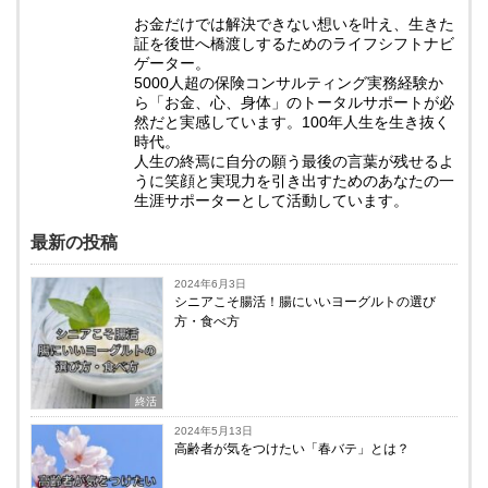
お金だけでは解決できない想いを叶え、生きた
証を後世へ橋渡しするためのライフシフトナビ
ゲーター。
5000人超の保険コンサルティング実務経験か
ら「お金、心、身体」のトータルサポートが必
然だと実感しています。100年人生を生き抜く
時代。
人生の終焉に自分の願う最後の言葉が残せるよ
うに笑顔と実現力を引き出すためのあなたの一
生涯サポーターとして活動しています。
最新の投稿
2024年6月3日
シニアこそ腸活！腸にいいヨーグルトの選び
方・食べ方
終活
2024年5月13日
高齢者が気をつけたい「春バテ」とは？