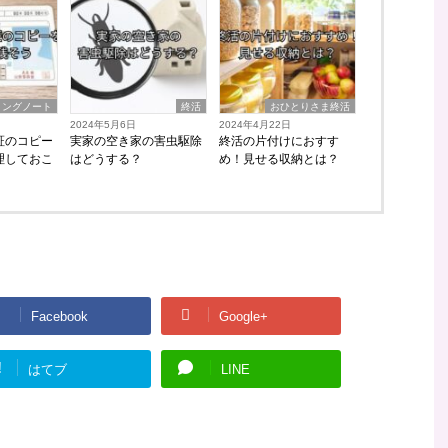
ィングノート
終活
おひとりさま終活
2024年5月6日
2024年4月22日
証のコピー
実家の空き家の害虫駆除
終活の片付けにおすす
理しておこ
はどうする？
め！見せる収納とは？
Facebook
Google+
!
はてブ
LINE