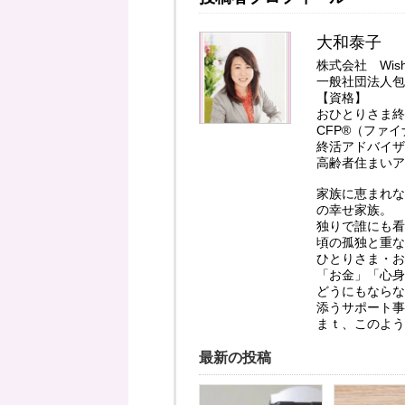
大和泰子
株式会社 Wis
一般社団法人包
【資格】
おひとりさま終
CFP®（ファ
終活アドバイザ
高齢者住まいア
家族に恵まれな
の幸せ家族。
独りで誰にも看
頃の孤独と重な
ひとりさま・お
「お金」「心身
どうにもならな
添うサポート事
まｔ、このよう
最新の投稿