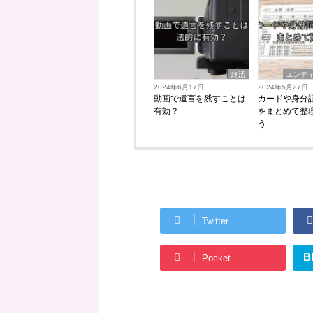
終活
エンデ
2024年6月17日
2024年5月27日
動画で遺言を残すことは
カードや身分
有効？
をまとめて整
う
Twitter
B
Pocket