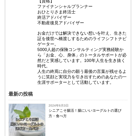
【資格】
ファイナンシャルプランナー
おひとりさま終活士
終活アドバイザー
不動産後見アドバイザー
お金だけでは解決できない想いを叶え、生きた
証を後世へ橋渡しするためのライフシフトナビ
ゲーター。
5000人超の保険コンサルティング実務経験か
ら「お金、心、身体」のトータルサポートが必
然だと実感しています。100年人生を生き抜く
時代。
人生の終焉に自分の願う最後の言葉が残せるよ
うに笑顔と実現力を引き出すためのあなたの一
生涯サポーターとして活動しています。
最新の投稿
2024年6月3日
シニアこそ腸活！腸にいいヨーグルトの選び
方・食べ方