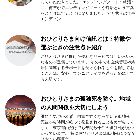
していただきました。 エンディングノート？終活？
ここ何年かでエンディングノートや終活という言葉
をよく耳にするようになりました。 でも我々の仕事
エンディン ...
おひとりさま向け信託とは？特徴や
選ぶときの注意点を紹介
おひとりさまに向けた便利なサービスは、いろいろ
なものが登場しています。 その中でも金銭管理や終
活に関連するサポートを受けられるものを探してお
くことは、安心してシニアライフを送るためにとて
も大切です。 ...
おひとりさまの孤独死を防ぐ。地域
の人間関係を大切にしよう
誰にも気づかれず、自室で亡くなっている孤独死。
死後から時間が経って発見されることもめずらしく
なく、東京都内だけでも年間数千件の孤独死が見つ
かっています。 特におひとりさまは孤独死につなが
りやすい環境だ ...