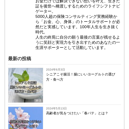
お金だけでは解決できない想いを叶え、生きた
証を後世へ橋渡しするためのライフシフトナビ
ゲーター。
5000人超の保険コンサルティング実務経験か
ら「お金、心、身体」のトータルサポートが必
然だと実感しています。100年人生を生き抜く
時代。
人生の終焉に自分の願う最後の言葉が残せるよ
うに笑顔と実現力を引き出すためのあなたの一
生涯サポーターとして活動しています。
最新の投稿
2024年6月3日
シニアこそ腸活！腸にいいヨーグルトの選び
方・食べ方
終活
2024年5月13日
高齢者が気をつけたい「春バテ」とは？